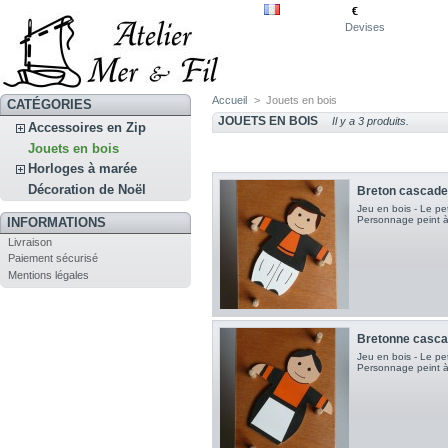
€
Devises
Accueil
>
Jouets en bois
CATÉGORIES
JOUETS EN BOIS
Il y a 3 produits.
Accessoires en Zip
Jouets en bois
Horloges à marée
Décoration de Noël
Breton cascade
Jeu en bois - Le pe
Personnage peint à
INFORMATIONS
Livraison
Paiement sécurisé
Mentions légales
Bretonne casc
Jeu en bois - Le pe
Personnage peint à