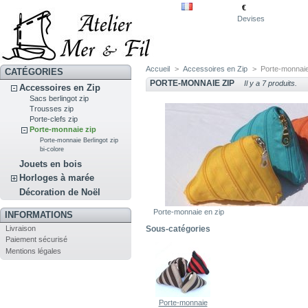
€
Devises
Accueil
>
Accessoires en Zip
>
Porte-monnaie
CATÉGORIES
PORTE-MONNAIE ZIP
Il y a 7 produits.
Accessoires en Zip
Sacs berlingot zip
Trousses zip
Porte-clefs zip
Porte-monnaie zip
Porte-monnaie Berlingot zip
bi-colore
Jouets en bois
Horloges à marée
Décoration de Noël
Porte-monnaie en zip
INFORMATIONS
Livraison
Sous-catégories
Paiement sécurisé
Mentions légales
Porte-monnaie