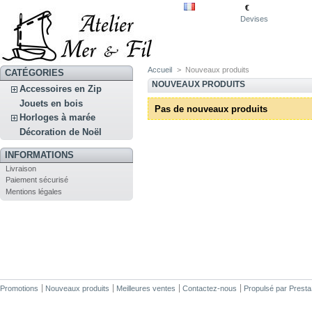
€
Devises
Accueil
>
Nouveaux produits
CATÉGORIES
NOUVEAUX PRODUITS
Accessoires en Zip
Jouets en bois
Pas de nouveaux produits
Horloges à marée
Décoration de Noël
INFORMATIONS
Livraison
Paiement sécurisé
Mentions légales
Promotions
Nouveaux produits
Meilleures ventes
Contactez-nous
Propulsé par
Prest