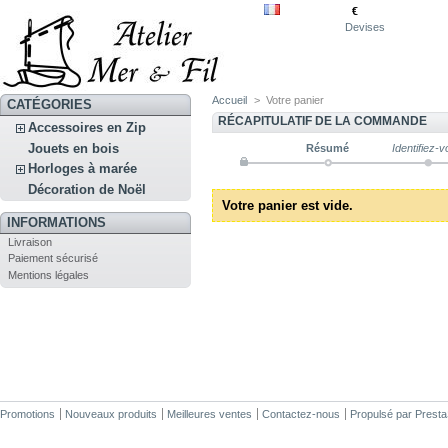
€
Devises
Accueil
>
Votre panier
CATÉGORIES
RÉCAPITULATIF DE LA COMMANDE
Accessoires en Zip
Jouets en bois
Résumé
Identifiez-
Horloges à marée
Décoration de Noël
Votre panier est vide.
INFORMATIONS
Livraison
Paiement sécurisé
Mentions légales
Promotions
Nouveaux produits
Meilleures ventes
Contactez-nous
Propulsé par
Prest